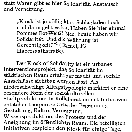
manchmal gegeneinander, häufig nebeneinander.
statt Waren gibt es hier Solidarität, Austausch
statt Waren gibt es hier Solidarität, Austausch
Doch mitten im Chaos steht der Kiosk of
und Vernetzung.
und Vernetzung.
Solidarity, mal hier, mal dort, häufig an
Konfliktorten, an denen gerade wichtige Themen
„Kiosk ist ja völlig klar, Schlagladen hoch
„Kiosk ist ja völlig klar, Schlagladen hoch
der Stadt verhandelt werden. Dort, wo es brennt.
und dann geht es los. Haben Sie hier einmal
und dann geht es los. Haben Sie hier einmal
Wie jeder andere Kiosk bietet er etwas an – aber
Pommes Rot-Weiß? Nee, heute haben wir
Pommes Rot-Weiß? Nee, heute haben wir
statt Waren gibt es hier Solidarität, Austausch
Solidarität. Und die Währung ist
Solidarität. Und die Währung ist
und Vernetzung.
1
1
Gerechtigkeit.“
(Daniel, IG
Gerechtigkeit.“
(Daniel, IG
Habersaathstraße).
Habersaathstraße).
„Kiosk ist ja völlig klar, Schlagladen hoch
und dann geht es los. Haben Sie hier einmal
Der Kiosk of Solidarity ist ein urbanes
Der Kiosk of Solidarity ist ein urbanes
Pommes Rot-Weiß? Nee, heute haben wir
Interventionsprojekt, das Solidarität im
Interventionsprojekt, das Solidarität im
Solidarität. Und die Währung ist
städtischen Raum erfahrbar macht und soziale
städtischen Raum erfahrbar macht und soziale
1
Gerechtigkeit.“
(Daniel, IG
Ausschlüsse sichtbar werden lässt. Als
Ausschlüsse sichtbar werden lässt. Als
Habersaathstraße).
niederschwellige Alltagstypologie markiert er eine
niederschwellige Alltagstypologie markiert er eine
besondere Form der soziokulturellen
besondere Form der soziokulturellen
Der Kiosk of Solidarity ist ein urbanes
Stadtproduktion: In Kollaboration mit Initiativen
Stadtproduktion: In Kollaboration mit Initiativen
Interventionsprojekt, das Solidarität im
entstehen temporäre Orte der Begegnung,
entstehen temporäre Orte der Begegnung,
städtischen Raum erfahrbar macht und soziale
Gestaltung, Kultur, Vernetzung,
Gestaltung, Kultur, Vernetzung,
Ausschlüsse sichtbar werden lässt. Als
Wissensproduktion, des Protests und der
Wissensproduktion, des Protests und der
niederschwellige Alltagstypologie markiert er eine
Aneignung im öffentlichen Raum. Die beteiligten
Aneignung im öffentlichen Raum. Die beteiligten
besondere Form der soziokulturellen
Initiativen bespielen den Kiosk für einige Tage,
Initiativen bespielen den Kiosk für einige Tage,