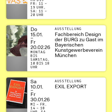
MO BIS
FR: 11 –
19 UHR,
SA: 11 –
20 UHR
Do
AUSSTELLUNG
Fachbereich Design
15.01.
–
der BURG zu Gast im
Fr
Bayerischen
20.02.26
Kunstgewerbeverein
MONTAG
München
BIS
SAMSTAG,
10 BIS 18
UHR
Sa
AUSSTELLUNG
EXIL EXPORT
10.01.
–
Fr
30.01.26
MI – FR,
14 – 18