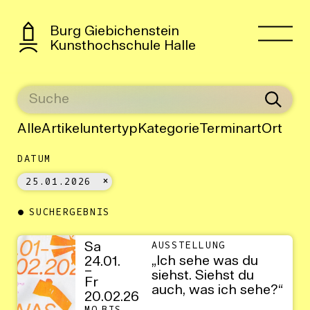
Burg Giebichenstein
Kunsthochschule Halle
Alle
Artikeluntertyp
Kategorie
Terminart
Ort
DATUM
25.01.2026
SUCHERGEBNIS
Sa
AUSSTELLUNG
„Ich sehe was du
24.01.
–
siehst. Siehst du
Fr
auch, was ich sehe?“
20.02.26