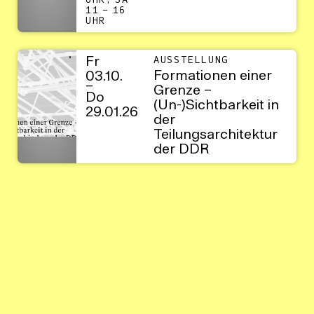
UHR, SA
11 – 16
UHR
Fr
AUSSTELLUNG
Formationen einer
03.10.
–
Grenze –
Do
(Un-)Sichtbarkeit in
29.01.26
der
Teilungsarchitektur
der DDR