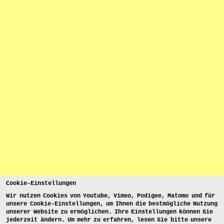
Cookie-Einstellungen
Wir nutzen Cookies von Youtube, Vimeo, Podigee, Matomo und für
unsere Cookie-Einstellungen, um Ihnen die bestmögliche Nutzung
unserer Website zu ermöglichen. Ihre Einstellungen können Sie
jederzeit ändern. Um mehr zu erfahren, lesen Sie bitte unsere