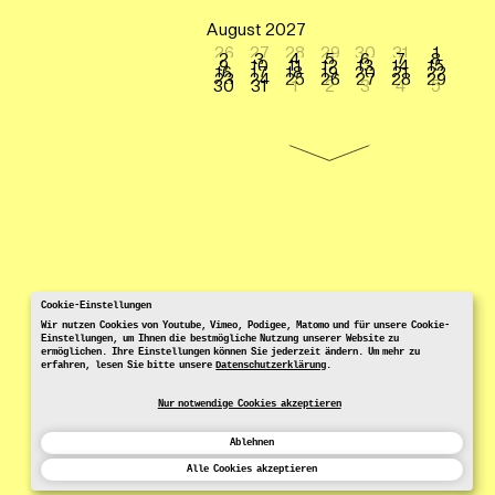
August 2027
26
27
28
29
30
31
1
2
3
4
5
6
7
8
9
10
11
12
13
14
15
16
17
18
19
20
21
22
23
24
25
26
27
28
29
30
31
1
2
3
4
5
Cookie-Einstellungen
Wir nutzen Cookies von Youtube, Vimeo, Podigee, Matomo und für unsere Cookie-
Einstellungen, um Ihnen die bestmögliche Nutzung unserer Website zu
ermöglichen. Ihre Einstellungen können Sie jederzeit ändern. Um mehr zu
erfahren, lesen Sie bitte unsere
Datenschutzerklärung
.
Nur notwendige Cookies akzeptieren
Ablehnen
Alle Cookies akzeptieren