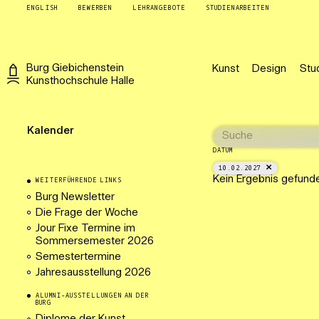
ENGLISH
BEWERBEN
LEHRANGEBOTE
STUDIENARBEITEN
Burg
Giebichenstein
Kunst
Design
Stu
Kunsthochschule
Halle
Kalender
DATUM
10.02.2027
Kein Ergebnis gefund
WEITERFÜHRENDE LINKS
Burg Newsletter
Die Frage der Woche
Jour Fixe Termine im
Sommersemester 2026
Semestertermine
Jahresausstellung 2026
ALUMNI-AUSSTELLUNGEN AN DER
BURG