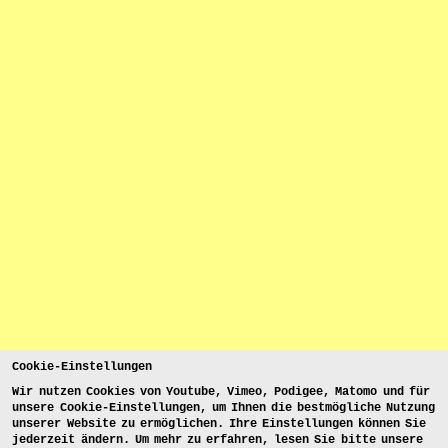
Cookie-Einstellungen
Wir nutzen Cookies von Youtube, Vimeo, Podigee, Matomo und für
unsere Cookie-Einstellungen, um Ihnen die bestmögliche Nutzung
unserer Website zu ermöglichen. Ihre Einstellungen können Sie
jederzeit ändern. Um mehr zu erfahren, lesen Sie bitte unsere