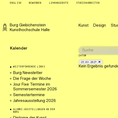
ENGLISH
BEWERBEN
LEHRANGEBOTE
STUDIENARBEITEN
Burg
Giebichenstein
Kunst
Design
Stu
Kunsthochschule
Halle
Kalender
DATUM
25.03.2027
Kein Ergebnis gefund
WEITERFÜHRENDE LINKS
Burg Newsletter
Die Frage der Woche
Jour Fixe Termine im
Sommersemester 2026
Semestertermine
Jahresausstellung 2026
ALUMNI-AUSSTELLUNGEN AN DER
BURG