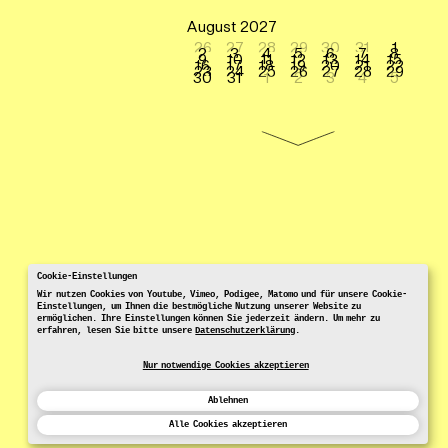
August 2027
26
27
28
29
30
31
1
2
3
4
5
6
7
8
9
10
11
12
13
14
15
16
17
18
19
20
21
22
23
24
25
26
27
28
29
30
31
1
2
3
4
5
Cookie-Einstellungen
Wir nutzen Cookies von Youtube, Vimeo, Podigee, Matomo und für unsere Cookie-
Einstellungen, um Ihnen die bestmögliche Nutzung unserer Website zu
ermöglichen. Ihre Einstellungen können Sie jederzeit ändern. Um mehr zu
erfahren, lesen Sie bitte unsere
Datenschutzerklärung
.
Nur notwendige Cookies akzeptieren
Ablehnen
Alle Cookies akzeptieren