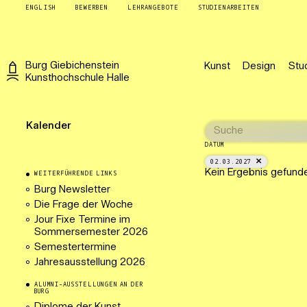
ENGLISH
BEWERBEN
LEHRANGEBOTE
STUDIENARBEITEN
Burg
Giebichenstein
Kunst
Design
Stu
Kunsthochschule
Halle
Kalender
DATUM
02.03.2027
Kein Ergebnis gefund
WEITERFÜHRENDE LINKS
Burg Newsletter
Die Frage der Woche
Jour Fixe Termine im
Sommersemester 2026
Semestertermine
Jahresausstellung 2026
ALUMNI-AUSSTELLUNGEN AN DER
BURG