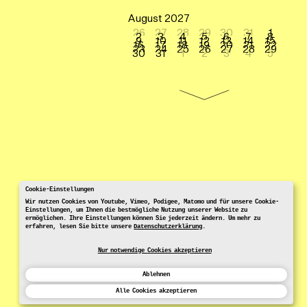
August 2027
26
27
28
29
30
31
1
2
3
4
5
6
7
8
9
10
11
12
13
14
15
16
17
18
19
20
21
22
23
24
25
26
27
28
29
30
31
1
2
3
4
5
Cookie-Einstellungen
Wir nutzen Cookies von Youtube, Vimeo, Podigee, Matomo und für unsere Cookie-
Einstellungen, um Ihnen die bestmögliche Nutzung unserer Website zu
ermöglichen. Ihre Einstellungen können Sie jederzeit ändern. Um mehr zu
erfahren, lesen Sie bitte unsere
Datenschutzerklärung
.
Nur notwendige Cookies akzeptieren
Ablehnen
Alle Cookies akzeptieren