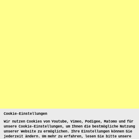
Cookie-Einstellungen
Wir nutzen Cookies von Youtube, Vimeo, Podigee, Matomo und für
unsere Cookie-Einstellungen, um Ihnen die bestmögliche Nutzung
unserer Website zu ermöglichen. Ihre Einstellungen können Sie
jederzeit ändern. Um mehr zu erfahren, lesen Sie bitte unsere