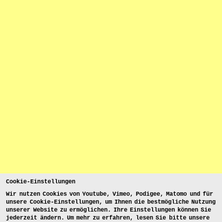
Cookie-Einstellungen
Wir nutzen Cookies von Youtube, Vimeo, Podigee, Matomo und für
unsere Cookie-Einstellungen, um Ihnen die bestmögliche Nutzung
unserer Website zu ermöglichen. Ihre Einstellungen können Sie
jederzeit ändern. Um mehr zu erfahren, lesen Sie bitte unsere