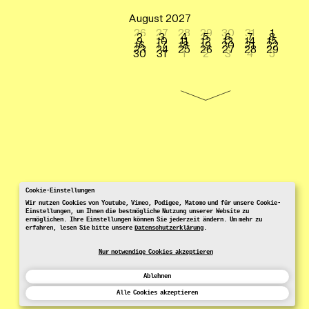
August 2027
26
27
28
29
30
31
1
2
3
4
5
6
7
8
9
10
11
12
13
14
15
16
17
18
19
20
21
22
23
24
25
26
27
28
29
30
31
1
2
3
4
5
Cookie-Einstellungen
Wir nutzen Cookies von Youtube, Vimeo, Podigee, Matomo und für unsere Cookie-
Einstellungen, um Ihnen die bestmögliche Nutzung unserer Website zu
ermöglichen. Ihre Einstellungen können Sie jederzeit ändern. Um mehr zu
erfahren, lesen Sie bitte unsere
Datenschutzerklärung
.
Nur notwendige Cookies akzeptieren
Ablehnen
Alle Cookies akzeptieren