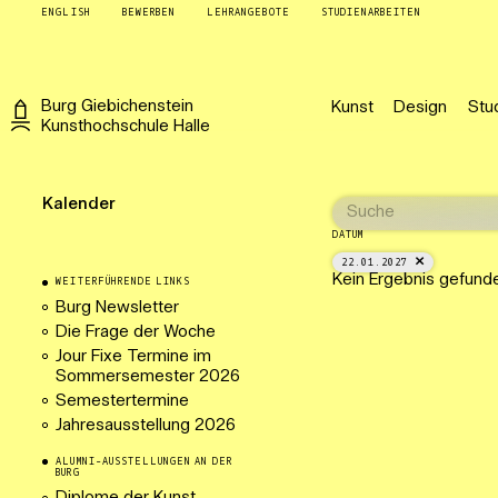
ENGLISH
BEWERBEN
LEHRANGEBOTE
STUDIENARBEITEN
Burg
Giebichenstein
Kunst
Design
Stu
Kunsthochschule
Halle
Kalender
DATUM
22.01.2027
Kein Ergebnis gefund
WEITERFÜHRENDE LINKS
Burg Newsletter
Die Frage der Woche
Jour Fixe Termine im
Sommersemester 2026
Semestertermine
Jahresausstellung 2026
ALUMNI-AUSSTELLUNGEN AN DER
BURG