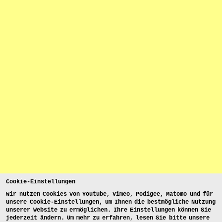
Cookie-Einstellungen
Wir nutzen Cookies von Youtube, Vimeo, Podigee, Matomo und für
unsere Cookie-Einstellungen, um Ihnen die bestmögliche Nutzung
unserer Website zu ermöglichen. Ihre Einstellungen können Sie
jederzeit ändern. Um mehr zu erfahren, lesen Sie bitte unsere