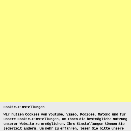
Cookie-Einstellungen
Wir nutzen Cookies von Youtube, Vimeo, Podigee, Matomo und für
unsere Cookie-Einstellungen, um Ihnen die bestmögliche Nutzung
unserer Website zu ermöglichen. Ihre Einstellungen können Sie
jederzeit ändern. Um mehr zu erfahren, lesen Sie bitte unsere