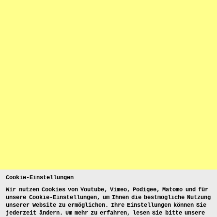
Cookie-Einstellungen
Wir nutzen Cookies von Youtube, Vimeo, Podigee, Matomo und für
unsere Cookie-Einstellungen, um Ihnen die bestmögliche Nutzung
unserer Website zu ermöglichen. Ihre Einstellungen können Sie
jederzeit ändern. Um mehr zu erfahren, lesen Sie bitte unsere