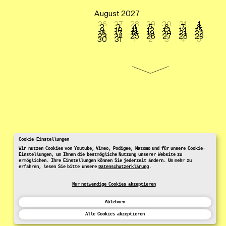
August 2027
26
27
28
29
30
31
1
2
3
4
5
6
7
8
9
10
11
12
13
14
15
16
17
18
19
20
21
22
23
24
25
26
27
28
29
30
31
1
2
3
4
5
Cookie-Einstellungen
Wir nutzen Cookies von Youtube, Vimeo, Podigee, Matomo und für unsere Cookie-
Einstellungen, um Ihnen die bestmögliche Nutzung unserer Website zu
ermöglichen. Ihre Einstellungen können Sie jederzeit ändern. Um mehr zu
erfahren, lesen Sie bitte unsere
Datenschutzerklärung
.
Nur notwendige Cookies akzeptieren
Ablehnen
Alle Cookies akzeptieren