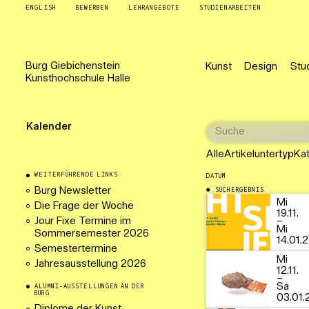
ENGLISH
BEWERBEN
LEHRANGEBOTE
STUDIENARBEITEN
Burg
Giebichenstein
Kunst
Design
Stu
Kunsthochschule
Halle
Kalender
Alle
Artikeluntertyp
Ka
WEITERFÜHRENDE LINKS
DATUM
Burg Newsletter
SUCHERGEBNIS
08.12.2025
Mi
Die Frage der Woche
19.11.
Jour Fixe Termine im
–
Mi
Sommersemester 2026
14.01.
Semestertermine
Mi
Jahresausstellung 2026
12.11.
–
Sa
ALUMNI-AUSSTELLUNGEN AN DER
BURG
03.01.