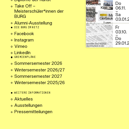
Diplome der Kunst
Do
Take Off –
06.11.
–
Meisterschüler*innen der
Sa
BURG
03.01.
Alumni-Ausstellung
Fr
DIE BURG IM NETZ
03.10.
Facebook
–
Do
Instagram
29.01.
Vimeo
LinkedIn
GREMIENPLÄNE
Sommersemester 2026
Wintersemester 2026/27
Sommersemester 2027
Wintersemester 2025/26
WEITERE INFORMATIONEN
Aktuelles
Ausstellungen
Pressemitteilungen