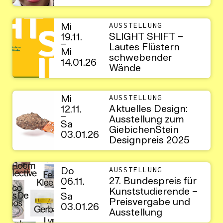
Mi
AUSSTELLUNG
SLIGHT SHIFT –
19.11.
–
Lautes Flüstern
Mi
schwebender
14.01.26
Wände
Mi
AUSSTELLUNG
Aktuelles Design:
12.11.
–
Ausstellung zum
Sa
GiebichenStein
03.01.26
Designpreis 2025
Do
AUSSTELLUNG
27. Bundespreis für
06.11.
–
Kunststudierende –
Sa
Preisvergabe und
03.01.26
Ausstellung