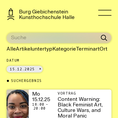
Burg Giebichenstein
Kunsthochschule Halle
Alle
Artikeluntertyp
Kategorie
Terminart
Ort
DATUM
15.12.2025
SUCHERGEBNIS
Mo
VORTRAG
Content Warning:
15.12.25
Black Feminist Art,
18:00 –
20:00
Culture Wars, and
Moral Panic