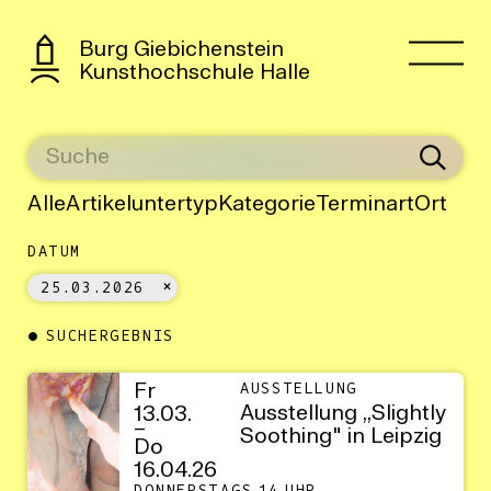
Burg Giebichenstein
Kunsthochschule Halle
Alle
Artikeluntertyp
Kategorie
Terminart
Ort
DATUM
25.03.2026
SUCHERGEBNIS
Fr
AUSSTELLUNG
Ausstellung ,,Slightly
13.03.
–
Soothing" in Leipzig
Do
16.04.26