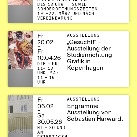
DONNERSTAGS 14 UHR
BIS 18 UHR, , SOWIE
SONDERÖFFNUNGSZEITEN
19.–22. MÄRZ UND NACH
VEREINBARUNG
Fr
AUSSTELLUNG
„Gesucht!“ –
20.02.
–
Ausstellung der
Fr
Studienrichtung
10.04.26
Grafik in
DIE – FR:
Kopenhagen
11– 18
UHR, SA:
11 – 16
UHR
Fr
AUSSTELLUNG
Engramme –
06.02.
–
Ausstellung von
Sa
Sebastian Harwardt
30.05.26
MI – SO UND
AN