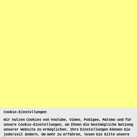
Cookie-Einstellungen
Wir nutzen Cookies von Youtube, Vimeo, Podigee, Matomo und für
unsere Cookie-Einstellungen, um Ihnen die bestmögliche Nutzung
unserer Website zu ermöglichen. Ihre Einstellungen können Sie
jederzeit ändern. Um mehr zu erfahren, lesen Sie bitte unsere