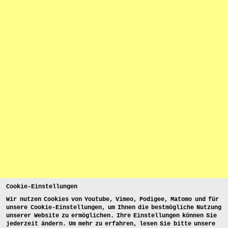
Cookie-Einstellungen
Wir nutzen Cookies von Youtube, Vimeo, Podigee, Matomo und für
unsere Cookie-Einstellungen, um Ihnen die bestmögliche Nutzung
unserer Website zu ermöglichen. Ihre Einstellungen können Sie
jederzeit ändern. Um mehr zu erfahren, lesen Sie bitte unsere