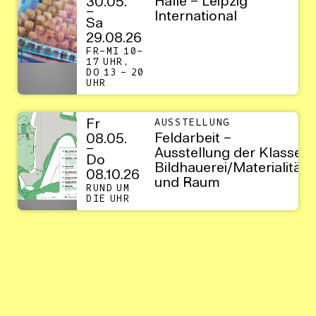
Halle – Leipzig
30.05.
–
International
Sa
29.08.26
FR–MI 10–
17 UHR,
DO 13 – 20
UHR
Fr
AUSSTELLUNG
Feldarbeit –
08.05.
–
Ausstellung der Klasse
Do
Bildhauerei/Materialität
08.10.26
und Raum
RUND UM
DIE UHR