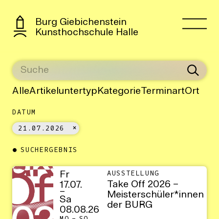
Burg Giebichenstein
Kunsthochschule Halle
Alle
Artikeluntertyp
Kategorie
Terminart
Ort
DATUM
21.07.2026
SUCHERGEBNIS
Fr
AUSSTELLUNG
Take Off 2026 –
17.07.
–
Meisterschüler*innen
Sa
der BURG
08.08.26