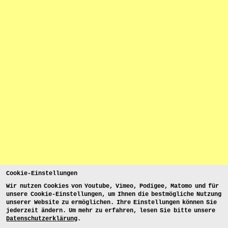
Cookie-Einstellungen
Wir nutzen Cookies von Youtube, Vimeo, Podigee, Matomo und für
unsere Cookie-Einstellungen, um Ihnen die bestmögliche Nutzung
unserer Website zu ermöglichen. Ihre Einstellungen können Sie
jederzeit ändern. Um mehr zu erfahren, lesen Sie bitte unsere
Datenschutzerklärung
.