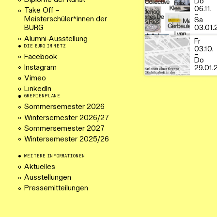
Diplome der Kunst
Do
06.11.
Take Off –
–
Meisterschüler*innen der
Sa
03.01.
BURG
Alumni-Ausstellung
Fr
DIE BURG IM NETZ
03.10.
–
Facebook
Do
Instagram
29.01.
Vimeo
LinkedIn
GREMIENPLÄNE
Sommersemester 2026
Wintersemester 2026/27
Sommersemester 2027
Wintersemester 2025/26
WEITERE INFORMATIONEN
Aktuelles
Ausstellungen
Pressemitteilungen