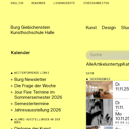
ENGLISH
BEWERBEN
LEHRANGEBOTE
STUDIENARBEITEN
Burg
Giebichenstein
Kunst
Design
Stu
Kunsthochschule
Halle
Kalender
Alle
Artikeluntertyp
Ka
WEITERFÜHRENDE LINKS
DATUM
Burg Newsletter
SUCHERGEBNIS
11.11.2025
Di
Die Frage der Woche
11.11.2
Jour Fixe Termine im
Sommersemester 2026
Di
Semestertermine
11.11.
Jahresausstellung 2026
–
Mo
10.11.2
ALUMNI-AUSSTELLUNGEN AN DER
BURG
09:00-1