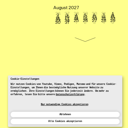
August 2027
26
27
28
29
30
31
1
2
3
4
5
6
7
8
9
10
11
12
13
14
15
16
17
18
19
20
21
22
23
24
25
26
27
28
29
30
31
1
2
3
4
5
Cookie-Einstellungen
Wir nutzen Cookies von Youtube, Vimeo, Podigee, Matomo und für unsere Cookie-
Einstellungen, um Ihnen die bestmögliche Nutzung unserer Website zu
ermöglichen. Ihre Einstellungen können Sie jederzeit ändern. Um mehr zu
erfahren, lesen Sie bitte unsere
Datenschutzerklärung
.
Nur notwendige Cookies akzeptieren
Ablehnen
Alle Cookies akzeptieren