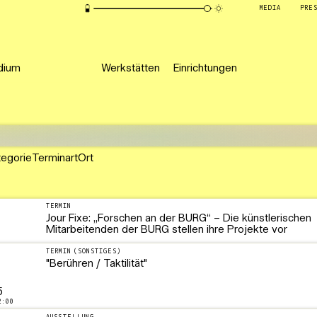
MEDIA
PRE
dium
Werkstätten
Einrichtungen
tegorie
Terminart
Ort
TERMIN
Jour Fixe: „Forschen an der BURG“ – Die künstlerischen
5
Mitarbeitenden der BURG stellen ihre Projekte vor
TERMIN (SONSTIGES)
"Berühren / Taktilität"
5
2:00