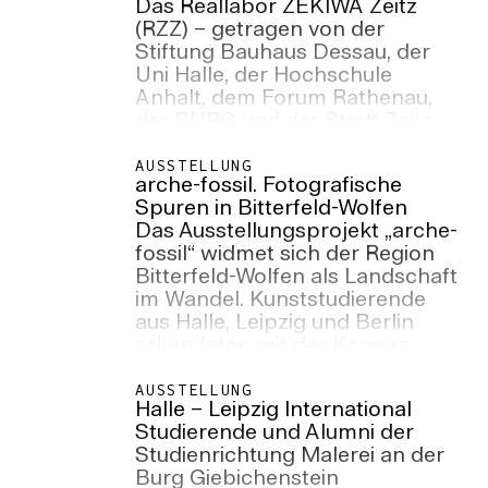
Das Reallabor ZEKIWA Zeitz
(RZZ) – getragen von der
Stiftung Bauhaus Dessau, der
Uni Halle, der Hochschule
Anhalt, dem Forum Rathenau,
der BURG und der Stadt Zeitz –
lädt von Ende Mai bis Mitte Juni
2026 zu drei Veranstaltungen
AUSSTELLUNG
arche-fossil. Fotografische
auf das ZEKIWA-Areal ein.
Spuren in Bitterfeld-Wolfen
Das Ausstellungsprojekt „arche-
fossil“ widmet sich der Region
Bitterfeld-Wolfen als Landschaft
im Wandel. Kunststudierende
aus Halle, Leipzig und Berlin
erkundeten mit der Kamera
Spuren von Industriegeschichte,
ökologischen Veränderungen
AUSSTELLUNG
Halle – Leipzig International
und gegenwärtigen
Studierende und Alumni der
Transformationsprozessen. die
Studienrichtung Malerei an der
Ergebnisse sind nun vom 8. bis
Burg Giebichenstein
13. Juni 2026 in der Burg Galerie