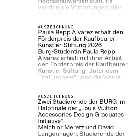
Hochschulwahlen statt. Es
wurden die Vertretungen aller
Mitgliedsgruppen im Senat und
den Fachbereichsräten, sowie
die Mitglieder der studentischen
AUSZEICHNUNG
Paula Repp Alvarez erhält den
Gremien als auch die
Förderpreis der Kaufbeurer
Gleichstellungsbeauftrage der
Künstler-Stiftung 2026
Hochschule, Fachbereiche und
Burg-Studentin Paula Repp
Verwaltung von allen weiblichen
Alvarez erhielt mit ihrer Arbeit
Mitgliedern der Hochschule
den Förderpreis der Kaufbeurer
gewählt.
Künstler Stiftung. Unter dem
Titel „upbeat²“ sind die Werke
der Preisträger*innen im
Stadtmuseum Kaufbeuren zu
sehen. Die Ausstellung ist noch
AUSZEICHNUNG
Zwei Studierende der BURG im
bis zum 17. Mai 2026 zu sehen.
Halbfinale der „Louis Vuitton
Accessories Design Graduates
Initiative“
Melchior Meretz und David
Langenhagen, Studierende der