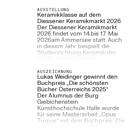
gelagert, gesammelt und
weitergegeben werden können.
AUSSTELLUNG
Keramikklasse auf dem
Diessener Keramikmarkt 2026
Der Diessener Keramikmarkt
2026 findet vom 14.bis 17. Mai
2026am Ammersee statt. Auch
in diesem Jahr bespielt die
Studienrichtung Keramik der
BURG einen Stand zur
Präsentation ihrer Arbeit.
AUSZEICHNUNG
Lukas Weidinger gewinnt den
Buchpreis „Die schönsten
Bücher Österreichs 2025“
Der Alumnus der Burg
Giebichenstein
Kunsthochschule Halle wurde
für seine Masterarbeit „Opus
Tropus“ mit dem Buchpreis „Die
schönsten Bücher Österreichs
2025“ ausgezeichnet.