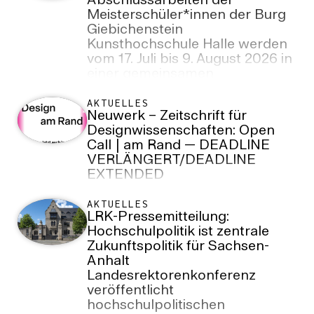
Abschlussarbeiten der
Meisterschüler*innen der Burg
Giebichenstein
Kunsthochschule Halle werden
vom 17. Juli bis 9. August 2026 in
einer gemeinsamen
Präsentation in der Burg Galerie
im Volkspark gezeigt.
AKTUELLES
Neuwerk – Zeitschrift für
Designwissenschaften: Open
Call | am Rand — DEADLINE
VERLÄNGERT/DEADLINE
EXTENDED
AKTUELLES
LRK-Pressemitteilung:
Hochschulpolitik ist zentrale
Zukunftspolitik für Sachsen-
Anhalt
Landesrektorenkonferenz
veröffentlicht
hochschulpolitischen