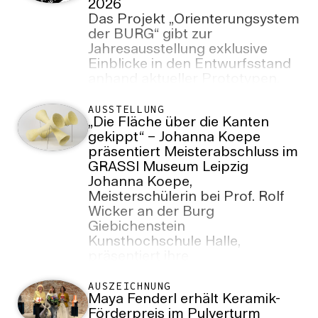
2026
Das Projekt „Orienterungsystem
der BURG“ gibt zur
Jahresausstellung exklusive
Einblicke in den Entwurfsstand
anhand aktueller Prototypen.
AUSSTELLUNG
„Die Fläche über die Kanten
gekippt“ – Johanna Koepe
präsentiert Meisterabschluss im
GRASSI Museum Leipzig
Johanna Koepe,
Meisterschülerin bei Prof. Rolf
Wicker an der Burg
Giebichenstein
Kunsthochschule Halle,
präsentiert ihre
Abschlussarbeiten vom 14. bis
zum 19. Juli 2026 im Grassi
AUSZEICHNUNG
Maya Fenderl erhält Keramik-
Museum für Angewandte Kunst
Förderpreis im Pulverturm
Leipzig. Die Arbeiten sind eine