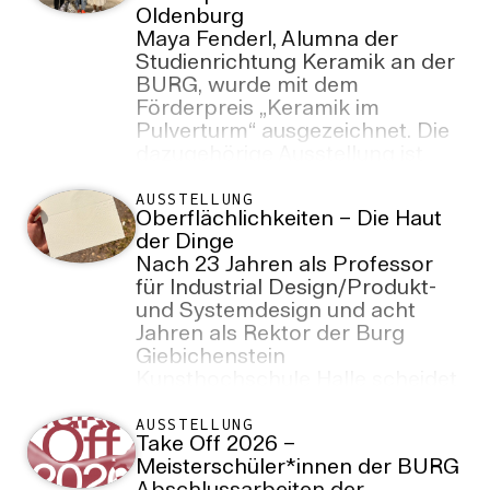
Oldenburg
Woche lang in der
Maya Fenderl, Alumna der
Sonderausstellung „GEFÄSS |
Studienrichtung Keramik an der
SKULPTUR – 4 deutsche und
BURG, wurde mit dem
internationale Keramik seit
Förderpreis „Keramik im
1946“ zu sehen. Das öffentliche
Pulverturm“ ausgezeichnet. Die
Gespräch zur Präsentation
dazugehörige Ausstellung ist
findet am 15. Juli 2026, 16 Uhr
noch bis zum 30. August 2026
statt.
im Pulverturm am Schloßwall in
AUSSTELLUNG
Oberflächlichkeiten – Die Haut
Oldenburg zu sehen.
der Dinge
Nach 23 Jahren als Professor
für Industrial Design/Produkt-
und Systemdesign und acht
Jahren als Rektor der Burg
Giebichenstein
Kunsthochschule Halle scheidet
Prof. Dieter Hofmann zum Ende
des Sommersemesters 2026
AUSSTELLUNG
Take Off 2026 –
aus dem Hochschuldienst aus.
Meisterschüler*innen der BURG