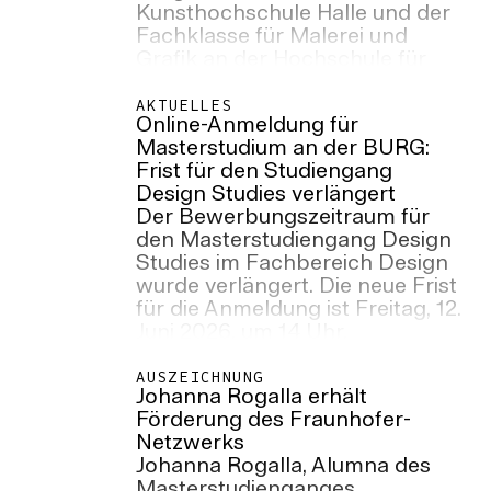
Kunsthochschule Halle und der
im Volkspark zu sehen.
Fachklasse für Malerei und
Grafik an der Hochschule für
Grafik und Buchkunst Leipzig
stellen vom 30. Mai bis 23.
AKTUELLES
Online-Anmeldung für
August 2026 gemeinsam im
Masterstudium an der BURG:
Zentrum für Aktuelle Kunst
Frist für den Studiengang
(ZAK) in der Zitadelle Spandau,
Design Studies verlängert
Berlin aus.
Der Bewerbungszeitraum für
den Masterstudiengang Design
Studies im Fachbereich Design
wurde verlängert. Die neue Frist
für die Anmeldung ist Freitag, 12.
Juni 2026, um 14 Uhr.
AUSZEICHNUNG
Johanna Rogalla erhält
Förderung des Fraunhofer-
Netzwerks
Johanna Rogalla, Alumna des
Masterstudienganges