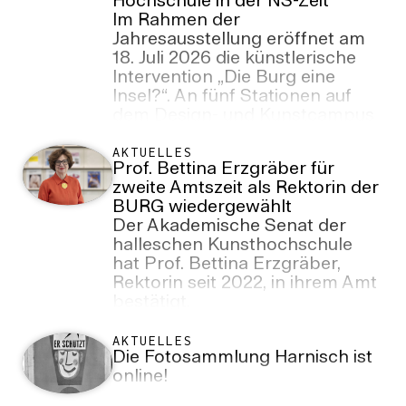
Hochschule in der NS-Zeit
Im Rahmen der
Jahresausstellung eröffnet am
18. Juli 2026 die künstlerische
Intervention „Die Burg eine
Insel?“. An fünf Stationen auf
dem Design- und Kunstcampus
lädt sie dazu ein, die Geschichte
der BURG während der Zeit des
AKTUELLES
Prof. Bettina Erzgräber für
Nationalsozialismus kritisch zu
zweite Amtszeit als Rektorin der
betrachten und etablierte
BURG wiedergewählt
Erzählungen über die
Der Akademische Senat der
Hochschule zu hinterfragen.
halleschen Kunsthochschule
hat Prof. Bettina Erzgräber,
Rektorin seit 2022, in ihrem Amt
bestätigt.
AKTUELLES
Die Fotosammlung Harnisch ist
online!