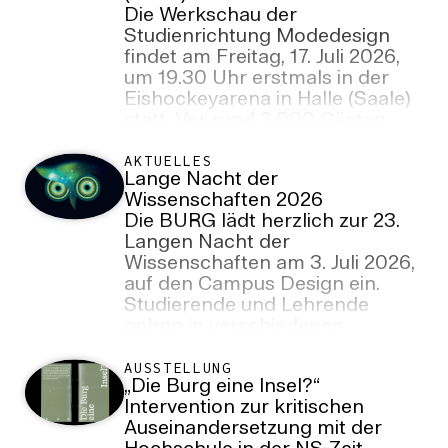
Die Werkschau der
Studienrichtung Modedesign
findet am Freitag, 17. Juli 2026,
um 19.30 Uhr erstmals in der
Eishockeyarena in Halle (Saale)
statt. Vor rund 3.000 Gästen
verwandelt sie den weitläufigen
Stadionraum in eine Bühne für
AKTUELLES
Lange Nacht der
Mode, Film, Performance und
Wissenschaften 2026
räumliche Inszenierungen.
Die BURG lädt herzlich zur 23.
Langen Nacht der
Wissenschaften am 3. Juli 2026,
auf den Campus Design ein.
Studierende und Lehrende
geben in verschiedenen
Vorträgen, Aktionen und
Führungen Einblicke in die
AUSSTELLUNG
„Die Burg eine Insel?“
Forschungsprozesse zwischen
Intervention zur kritischen
Kunst, Design und
Auseinandersetzung mit der
Wissenschaft.