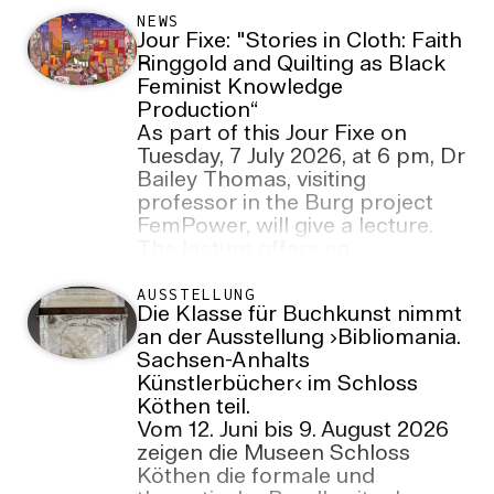
NEWS
Jour Fixe: "Stories in Cloth: Faith
Ringgold and Quilting as Black
Feminist Knowledge
Production“
As part of this Jour Fixe on
Tuesday, 7 July 2026, at 6 pm, Dr
Bailey Thomas, visiting
professor in the Burg project
FemPower, will give a lecture.
The lecture offers an
introduction to Black feminist
approaches to creativity,
AUSSTELLUNG
Die Klasse für Buchkunst nimmt
memory and the culture of
an der Ausstellung ›Bibliomania.
knowledge, whilst also
Sachsen-Anhalts
highlighting the significance of
Künstlerbücher‹ im Schloss
quilting as both an artistic and
Köthen teil.
intellectual practice. The event
Vom 12. Juni bis 9. August 2026
will take place at the Villa,
zeigen die Museen Schloss
Neuwerk 7, Room 103/104.
Köthen die formale und