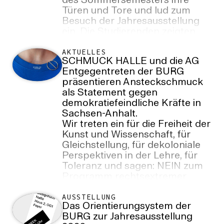
des Sommersemesters ihre
Türen und Tore und lud zum
Besuch der Jahresausstellung
ein. Die Studierenden zeigten
Arbeitsergebnisse aus den
zurückliegenden zwei
AKTUELLES
SCHMUCK HALLE und die AG
Semestern.
Entgegentreten der BURG
präsentieren Ansteckschmuck
als Statement gegen
demokratiefeindliche Kräfte in
Sachsen-Anhalt.
Wir treten ein für die Freiheit der
Kunst und Wissenschaft, für
Gleichstellung, für dekoloniale
Perspektiven in der Lehre, für
Toleranz und sagen: NEIN zum
Programm rechtsextremer
Parteien!
AUSSTELLUNG
Das Orientierungsystem der
BURG zur Jahresausstellung