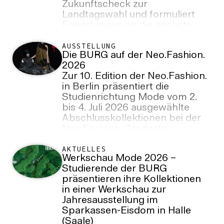
Zukunftscheck zur
Landtagswahl und formuliert
Erwartungen an die nächste
Landesregierung
AUSSTELLUNG
Die BURG auf der Neo.Fashion.
2026
Zur 10. Edition der Neo.Fashion.
in Berlin präsentiert die
Studienrichtung Mode vom 2.
bis 4. Juli 2026 ausgewählte
Abschlusskollektionen bei der
Neo.Fashion. Graduate
Collective Show und der Best
Graduates Show.
AKTUELLES
Werkschau Mode 2026 –
Studierende der BURG
präsentieren ihre Kollektionen
in einer Werkschau zur
Jahresausstellung im
Sparkassen-Eisdom in Halle
(Saale)