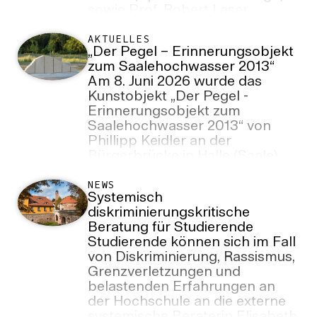
sowie Prof. Robert Laser
(Innenarchitektur/Raumkompositio
wurden an der renommierten
AKTUELLES
„Der Pegel – Erinnerungsobjekt
Kunsthochschule als
zum Saalehochwasser 2013“
Professor*innen ernannt.
Am 8. Juni 2026 wurde das
Kunstobjekt „Der Pegel -
Erinnerungsobjekt zum
Saalehochwasser 2013“ von
Phillipp Keidler an der
Bürgerbrücke in Halle (Saale)
feierlich eingeweiht. Der Burg-
Absolvent erinnert mit seiner
NEWS
Systemisch
Arbeit an das Saalehochwasser
diskriminierungskritische
von 2013 und den
Beratung für Studierende
außergewöhnlichen
Studierende können sich im Fall
Zusammenhalt der
von Diskriminierung, Rassismus,
Hallenser*innen.
Grenzverletzungen und
belastenden Erfahrungen an
der Hochschule an die externe