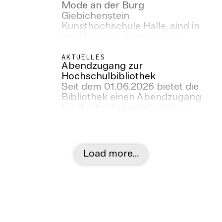
Mode an der Burg
Giebichenstein
Kunsthochschule Halle, sind in
der Vorauswahl der „Louis
Vuitton Accessories Design
Graduates Initiative“ 2026.
AKTUELLES
Abendzugang zur
Hochschulbibliothek
Seit dem 01.06.2026 bietet die
Bibliothek einen Abendzugang
für Hochschulangehörige an.
Load more…