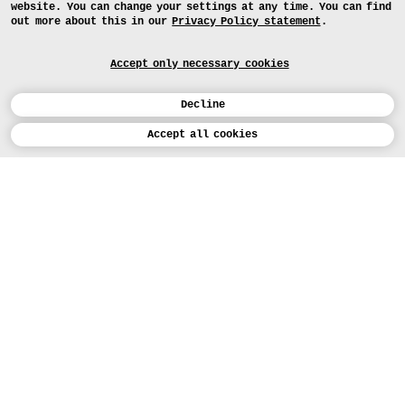
website. You can change your settings at any time. You can find
out more about this in our
Privacy Policy statement
.
Accept only necessary cookies
Decline
Calendar
Accept all cookies
DEUTSCH
Art
INSTAGRAM
VIMEO
LINKEDIN
APPLICATION
Design
COURSES
Study
TODAY (3)
FACEBOOK
PROJECTS
Workshops
MEDIA
Facilities
FOR...
PRESS
PRESS
People
FOR APPLICANTS
PRESS
MAP
Institution
NEWS
FOR STUDENTS