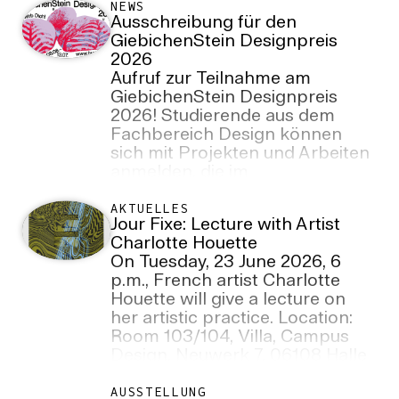
NEWS
Ausschreibung für den
GiebichenStein Designpreis
2026
Aufruf zur Teilnahme am
GiebichenStein Designpreis
2026! Studierende aus dem
Fachbereich Design können
sich mit Projekten und Arbeiten
anmelden, die im
Wintersemester 2025/26 und im
Sommersemester 2026
AKTUELLES
Jour Fixe: Lecture with Artist
entstanden sind.
Charlotte Houette
Anmeldeschluss: 13. Juli 2026.
On Tuesday, 23 June 2026, 6
p.m., French artist Charlotte
Houette will give a lecture on
her artistic practice. Location:
Room 103/104, Villa, Campus
Design, Neuwerk 7, 06108 Halle
(Saale)
AUSSTELLUNG