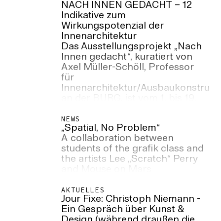
NACH INNEN GEDACHT – 12
Indikative zum
Wirkungspotenzial der
Innenarchitektur
Das Ausstellungsprojekt „Nach
Innen gedacht“, kuratiert von
Axel Müller-Schöll, Professor
für
Innenarchitektur/Ausbaukonstrukt
an der BURG, ist vom 1. bis 19.
Juli 2026 in der Kunststiftung
des Landes Sachsen-Anhalt zu
NEWS
„Spatial, No Problem“
sehen. Die Ausstellung wird am
A collaboration between
Dienstag, 30. Juni 2026 eröffnet.
students of the grafik class and
the artists Lee „Scratch“ Perry
and Mouse on Mars
AKTUELLES
Jour Fixe: Christoph Niemann -
Ein Gespräch über Kunst &
Design (während draußen die