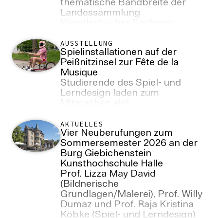
thematische Bandbreite der
Landessammlung
Künstlerbücher Sachsen-
Anhalt. In der Ausstellung
werden auch Arbeiten von
AUSSTELLUNG
Spielinstallationen auf der
Lehrenden, Absolvent*innen
Peißnitzinsel zur Fête de la
und Studierenden der Burg
Musique
Giebichenstein
Studierende des Spiel- und
Kunsthochschule Halle zu sehen
Lerndesign laden zum
sein.
Mitmachen ein!
AKTUELLES
Vier Neuberufungen zum
Sommersemester 2026 an der
Burg Giebichenstein
Kunsthochschule Halle
Prof. Lizza May David
(Bildnerische
Grundlagen/Malerei), Prof. Willy
Dumaz und Prof. Raja Kristina
Köbke (Spiel- und Lerndesign)