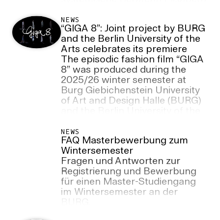
systemische Beraterin Elisabeth
Kupzok wenden.
NEWS
“GIGA 8”: Joint project by BURG
and the Berlin University of the
Arts celebrates its premiere
The episodic fashion film “GIGA
8” was produced during the
2025/26 winter semester at
Burg Giebichenstein University
of Art and Design Halle (BURG)
and the Berlin University of the
Arts (UdK). The premiere will
take place on 1 July 2026 at 6
NEWS
FAQ Masterbewerbung zum
pm at Cinema Paris as part of
Wintersemester
the Institut français Berlin’s
Fragen und Antworten zur
“Nights of Ideas 2026”.
Registrierung und Bewerbung
für einen Master-Studiengang
im Wintersemester an der
BURG.