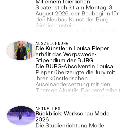
Mit einem feierlichen
Spatenstich ist am Montag, 3.
August 2026, der Baubeginn für
den Neubau Kunst der Burg
Giebichenstein
Kunsthochschule Halle offiziell
eingeläutet worden. Fünf Jahre
nach dem internationalen
AUSZEICHNUNG
Die Künstlerin Louisa Pieper
Architekturwettbewerb beginnt
erhält das Worpswede-
damit ein neues Kapitel in der
Stipendium der BURG
Entwicklung der Hochschule.
Die BURG-Absolventin Louisa
Pieper überzeugte die Jury mit
ihrer künstlerischen
Auseinandersetzung mit den
Themen Akustik, Barrierefreiheit
und Konsum. Die Künstlerin wird
das Stipendium im September
2026 antreten.
AKTUELLES
Rückblick: Werkschau Mode
2026
Die Studienrichtung Mode