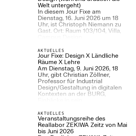
Welt untergeht)
In diesem Jour Fixe am
Dienstag, 16. Juni 2026 um 18
Uhr, ist Christoph Niemann zu
Gast. Ort: Raum 103/104, Villa,
Campus Design
AKTUELLES
Jour Fixe: Design X Ländliche
Räume X Lehre
Am Dienstag, 9. Juni 2026, 18
Uhr, gibt Christian Zöllner,
Professor für Industrial
Design/Gestaltung in digitalen
Kontexten an der BURG,
Einblicke in sein
zurückliegendes
Forschungssemester im
AKTUELLES
Veranstaltungsreihe des
Sommer 2024. Ort: Raum
Reallabor ZEKIWA Zeitz von Mai
103/104, Villa, Neuwerk 7,
bis Juni 2026
Campus Design