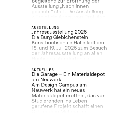
begleitend zur Eröffnung der
Ausstellung „Nach Innen
gedacht“ statt. Die Ausstellung
würdigt die Arbeit von Prof. Axel
Müller-Schöll im Lehrkörper des
Studiengangs Innenarchitektur,
AUSSTELLUNG
Jahresausstellung 2026
als Dekan des Fachbereichs
Die Burg Giebichenstein
Design, sowie sein Engagement
Kunsthochschule Halle lädt am
als ehemaliger Rektor der
18. und 19. Juli 2026 zum Besuch
Hochschule. Ort: Hörsaal,
der Jahresausstellung an allen
Goldbau, Campus Design,
Hochschulstandorten ein.
Neuwerk 7
AKTUELLES
Die Garage – Ein Materialdepot
am Neuwerk
Am Design Campus am
Neuwerk hat ein neues
Materialdepot eröffnet, das von
Studierenden ins Leben
gerufene Projekt schafft einen
Ort, an dem Materialien