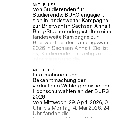
AKTUELLES
Von Studierenden für
Studierende: BURG engagiert
sich in landesweiter Kampagne
zur Briefwahl in Sachsen-Anhalt
Burg-Studierende gestalten eine
landesweite Kampagne zur
Briefwahl bei der Landtagswahl
2026 in Sachsen-Anhalt. Ziel ist
es, Studierende frühzeitig zu
informieren und die
Wahlbeteiligung trotz
Semesterferien zu stärken.
AKTUELLES
Informationen und
Bekanntmachung der
vorläufigen Wahlergebnisse der
Hochschulwahlen an der BURG
2026
Von Mittwoch, 29. April 2026, 0
Uhr bis Montag, 4. Mai 2026, 24
Uhr fanden die