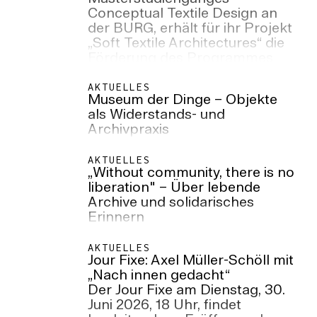
Conceptual Textile Design an
der BURG, erhält für ihr Projekt
„Soft Textile Architectures“ die
Förderung des Programmes
„Artist/Designer in Lab“ vom
Fraunhofer-Netzwerk.
AKTUELLES
Museum der Dinge – Objekte
als Widerstands- und
Archivpraxis
AKTUELLES
„Without community, there is no
liberation" – Über lebende
Archive und solidarisches
Erinnern
AKTUELLES
Jour Fixe: Axel Müller-Schöll mit
„Nach innen gedacht“
Der Jour Fixe am Dienstag, 30.
Juni 2026, 18 Uhr, findet