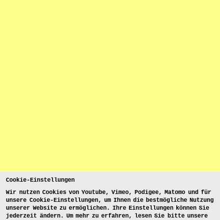
Cookie-Einstellungen
Wir nutzen Cookies von Youtube, Vimeo, Podigee, Matomo und für
unsere Cookie-Einstellungen, um Ihnen die bestmögliche Nutzung
unserer Website zu ermöglichen. Ihre Einstellungen können Sie
jederzeit ändern. Um mehr zu erfahren, lesen Sie bitte unsere