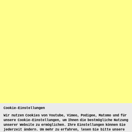
Cookie-Einstellungen
Wir nutzen Cookies von Youtube, Vimeo, Podigee, Matomo und für
unsere Cookie-Einstellungen, um Ihnen die bestmögliche Nutzung
unserer Website zu ermöglichen. Ihre Einstellungen können Sie
jederzeit ändern. Um mehr zu erfahren, lesen Sie bitte unsere