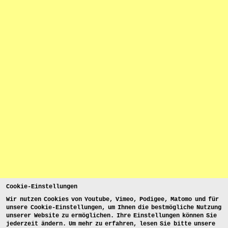
Cookie-Einstellungen
Wir nutzen Cookies von Youtube, Vimeo, Podigee, Matomo und für
unsere Cookie-Einstellungen, um Ihnen die bestmögliche Nutzung
unserer Website zu ermöglichen. Ihre Einstellungen können Sie
jederzeit ändern. Um mehr zu erfahren, lesen Sie bitte unsere