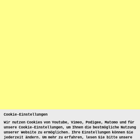
Cookie-Einstellungen
Wir nutzen Cookies von Youtube, Vimeo, Podigee, Matomo und für
unsere Cookie-Einstellungen, um Ihnen die bestmögliche Nutzung
unserer Website zu ermöglichen. Ihre Einstellungen können Sie
jederzeit ändern. Um mehr zu erfahren, lesen Sie bitte unsere