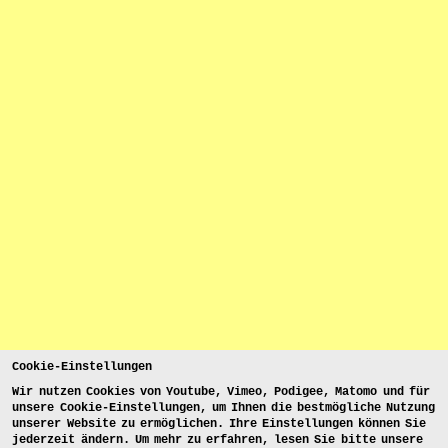
Cookie-Einstellungen
Wir nutzen Cookies von Youtube, Vimeo, Podigee, Matomo und für
unsere Cookie-Einstellungen, um Ihnen die bestmögliche Nutzung
unserer Website zu ermöglichen. Ihre Einstellungen können Sie
jederzeit ändern. Um mehr zu erfahren, lesen Sie bitte unsere