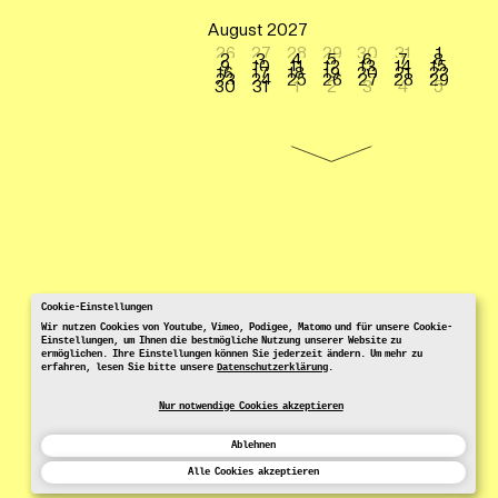
August 2027
26
27
28
29
30
31
1
2
3
4
5
6
7
8
9
10
11
12
13
14
15
16
17
18
19
20
21
22
23
24
25
26
27
28
29
30
31
1
2
3
4
5
Cookie-Einstellungen
Wir nutzen Cookies von Youtube, Vimeo, Podigee, Matomo und für unsere Cookie-
Einstellungen, um Ihnen die bestmögliche Nutzung unserer Website zu
ermöglichen. Ihre Einstellungen können Sie jederzeit ändern. Um mehr zu
erfahren, lesen Sie bitte unsere
Datenschutzerklärung
.
Nur notwendige Cookies akzeptieren
Ablehnen
Alle Cookies akzeptieren