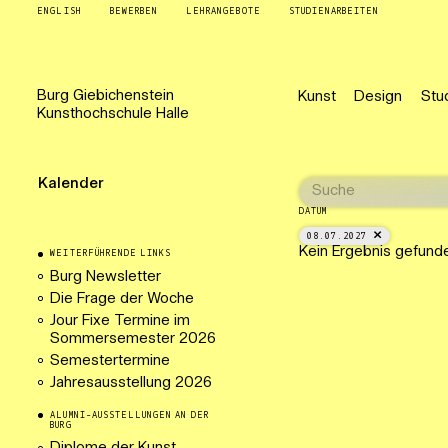
ENGLISH
BEWERBEN
LEHRANGEBOTE
STUDIENARBEITEN
Burg
Giebichenstein
Kunst
Design
Stu
Kunsthochschule
Halle
Kalender
DATUM
08.07.2027
Kein Ergebnis gefund
WEITERFÜHRENDE LINKS
Burg Newsletter
Die Frage der Woche
Jour Fixe Termine im
Sommersemester 2026
Semestertermine
Jahresausstellung 2026
ALUMNI-AUSSTELLUNGEN AN DER
BURG