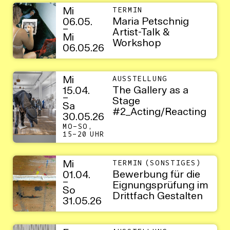
Mi
TERMIN
Maria Petschnig
06.05.
–
Artist-Talk &
Mi
Workshop
06.05.26
Mi
AUSSTELLUNG
The Gallery as a
15.04.
–
Stage
Sa
#2_Acting/Reacting
30.05.26
MO–SO,
15–20 UHR
Mi
TERMIN (SONSTIGES)
Bewerbung für die
01.04.
–
Eignungsprüfung im
So
Drittfach Gestalten
31.05.26