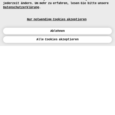
jederzeit ändern. Um mehr zu erfahren, lesen Sie bitte unsere
Datenschutzerklärung
.
Nur notwendige Cookies akzeptieren
Ablehnen
Kalender
Alle Cookies akzeptieren
ENGLISH
Kunst
INSTAGRAM
VIMEO
LINKEDIN
BEWERBEN
Design
LEHRANGEBOTE
Studium
FACEBOOK
STUDIENARBEITEN
Werkstätten
MEDIA
Einrichtungen
FÜR...
PRESSE
PRESSE
Personen
BEWERBER*INNEN
PRESSESTELLE
KARTE
Institution
STUDIERENDE
MITTEILUNGEN