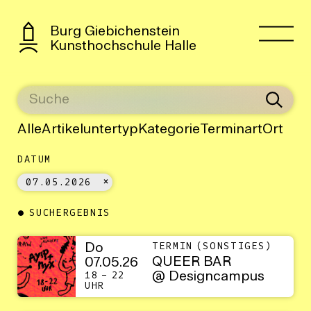
Burg Giebichenstein
Kunsthochschule Halle
Alle
Artikeluntertyp
Kategorie
Terminart
Ort
DATUM
07.05.2026
SUCHERGEBNIS
Do
TERMIN (SONSTIGES)
QUEER BAR
07.05.26
@ Designcampus
18 – 22
UHR