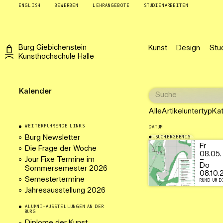
ENGLISH
BEWERBEN
LEHRANGEBOTE
STUDIENARBEITEN
Burg
Giebichenstein
Kunst
Design
Stu
Kunsthochschule
Halle
Kalender
Alle
Artikeluntertyp
Ka
WEITERFÜHRENDE LINKS
DATUM
Burg Newsletter
SUCHERGEBNIS
06.10.2026
Fr
Die Frage der Woche
08.05.
Jour Fixe Termine im
–
Do
Sommersemester 2026
08.10.
Semestertermine
RUND UM D
Jahresausstellung 2026
ALUMNI-AUSSTELLUNGEN AN DER
BURG