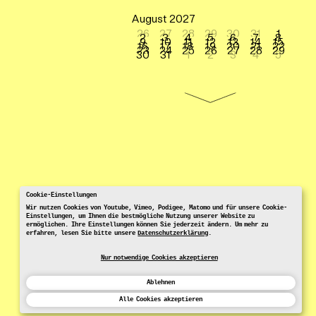
August 2027
26
27
28
29
30
31
1
2
3
4
5
6
7
8
9
10
11
12
13
14
15
16
17
18
19
20
21
22
23
24
25
26
27
28
29
30
31
1
2
3
4
5
Cookie-Einstellungen
Wir nutzen Cookies von Youtube, Vimeo, Podigee, Matomo und für unsere Cookie-
Einstellungen, um Ihnen die bestmögliche Nutzung unserer Website zu
ermöglichen. Ihre Einstellungen können Sie jederzeit ändern. Um mehr zu
erfahren, lesen Sie bitte unsere
Datenschutzerklärung
.
Nur notwendige Cookies akzeptieren
Ablehnen
Alle Cookies akzeptieren