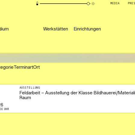
MEDIA
PRE
dium
Werkstätten
Einrichtungen
tegorie
Terminart
Ort
AUSSTELLUNG
Feldarbeit – Ausstellung der Klasse Bildhauerei/Material
Raum
26
IE UHR