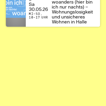
–
woanders (hier bin
Sa
ich nur nachts) –
30.05.26
Wohnungslosigkeit
MI–SO,
und unsicheres
10–17 UHR
Wohnen in Halle