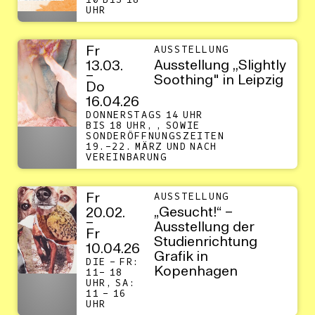
10 BIS 18
UHR
Fr
AUSSTELLUNG
Ausstellung ,,Slightly
13.03.
–
Soothing" in Leipzig
Do
16.04.26
DONNERSTAGS 14 UHR
BIS 18 UHR, , SOWIE
SONDERÖFFNUNGSZEITEN
19.–22. MÄRZ UND NACH
VEREINBARUNG
Fr
AUSSTELLUNG
„Gesucht!“ –
20.02.
–
Ausstellung der
Fr
Studienrichtung
10.04.26
Grafik in
DIE – FR:
Kopenhagen
11– 18
UHR, SA:
11 – 16
UHR