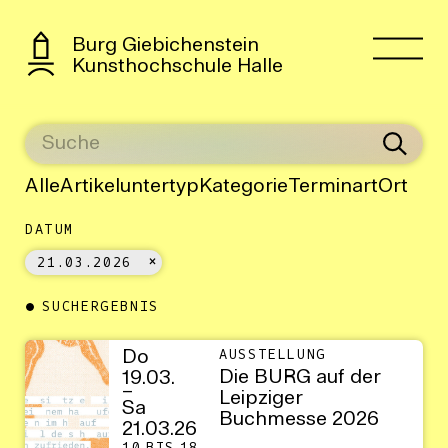
Burg Giebichenstein
Kunsthochschule Halle
Alle
Artikeluntertyp
Kategorie
Terminart
Ort
DATUM
21.03.2026
SUCHERGEBNIS
Do
AUSSTELLUNG
Die BURG auf der
19.03.
–
Leipziger
Sa
Buchmesse 2026
21.03.26