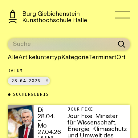
Burg Giebichenstein
Kunsthochschule Halle
Alle
Artikeluntertyp
Kategorie
Terminart
Ort
DATUM
28.04.2026
SUCHERGEBNIS
Di
JOUR FIXE
Jour Fixe: Minister
28.04.
–
für Wissenschaft,
Mo
Energie, Klimaschutz
27.04.26
und Umwelt des