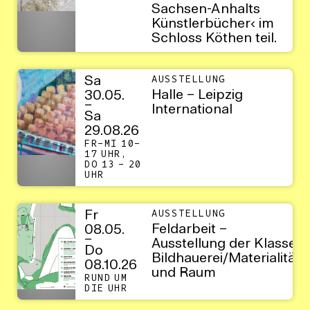
Sachsen-Anhalts
Künstlerbücher‹ im
Schloss Köthen teil.
Sa
AUSSTELLUNG
Halle – Leipzig
30.05.
–
International
Sa
29.08.26
FR–MI 10–
17 UHR,
DO 13 – 20
UHR
Fr
AUSSTELLUNG
Feldarbeit –
08.05.
–
Ausstellung der Klasse
Do
Bildhauerei/Materialität
08.10.26
und Raum
RUND UM
DIE UHR