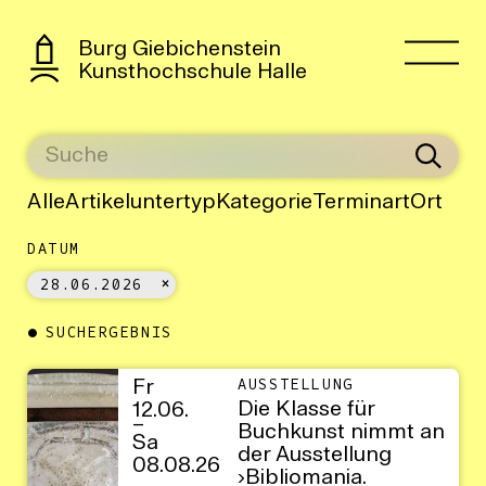
Burg Giebichenstein
Kunsthochschule Halle
Alle
Artikeluntertyp
Kategorie
Terminart
Ort
DATUM
28.06.2026
SUCHERGEBNIS
Fr
AUSSTELLUNG
Die Klasse für
12.06.
–
Buchkunst nimmt an
Sa
der Ausstellung
08.08.26
›Bibliomania.