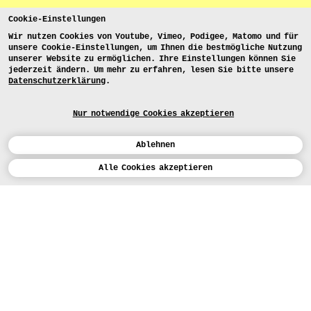
Cookie-Einstellungen
Wir nutzen Cookies von Youtube, Vimeo, Podigee, Matomo und für
unsere Cookie-Einstellungen, um Ihnen die bestmögliche Nutzung
unserer Website zu ermöglichen. Ihre Einstellungen können Sie
jederzeit ändern. Um mehr zu erfahren, lesen Sie bitte unsere
Datenschutzerklärung
.
Nur notwendige Cookies akzeptieren
Ablehnen
Kalender
Alle Cookies akzeptieren
ENGLISH
Kunst
INSTAGRAM
VIMEO
LINKEDIN
BEWERBEN
Design
LEHRANGEBOTE
Studium
FACEBOOK
STUDIENARBEITEN
Werkstätten
MEDIA