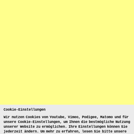
Cookie-Einstellungen
Wir nutzen Cookies von Youtube, Vimeo, Podigee, Matomo und für
unsere Cookie-Einstellungen, um Ihnen die bestmögliche Nutzung
unserer Website zu ermöglichen. Ihre Einstellungen können Sie
jederzeit ändern. Um mehr zu erfahren, lesen Sie bitte unsere