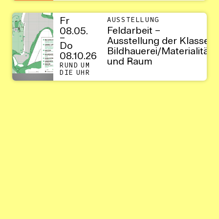
Fr
AUSSTELLUNG
Feldarbeit –
08.05.
–
Ausstellung der Klasse
Do
Bildhauerei/Materialität
08.10.26
und Raum
RUND UM
DIE UHR