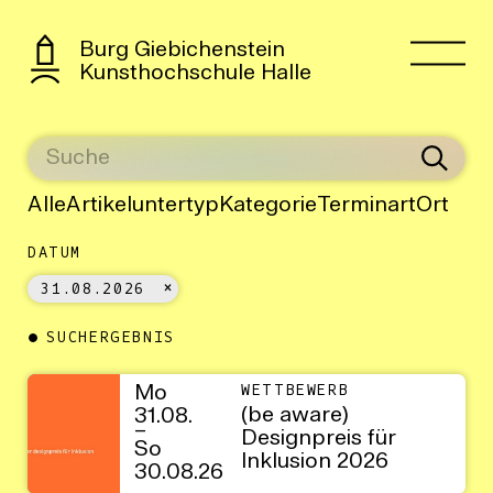
Burg Giebichenstein
Kunsthochschule Halle
Alle
Artikeluntertyp
Kategorie
Terminart
Ort
DATUM
31.08.2026
SUCHERGEBNIS
Mo
WETTBEWERB
(be aware)
31.08.
–
Designpreis für
So
Inklusion 2026
30.08.26