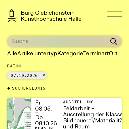
Burg Giebichenstein
Kunsthochschule Halle
Alle
Artikeluntertyp
Kategorie
Terminart
Ort
DATUM
07.10.2026
SUCHERGEBNIS
Fr
AUSSTELLUNG
Feldarbeit –
08.05.
–
Ausstellung der Klasse
Do
Bildhauerei/Materialität
08.10.26
und Raum