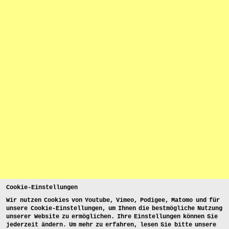
Cookie-Einstellungen
Wir nutzen Cookies von Youtube, Vimeo, Podigee, Matomo und für
unsere Cookie-Einstellungen, um Ihnen die bestmögliche Nutzung
unserer Website zu ermöglichen. Ihre Einstellungen können Sie
jederzeit ändern. Um mehr zu erfahren, lesen Sie bitte unsere