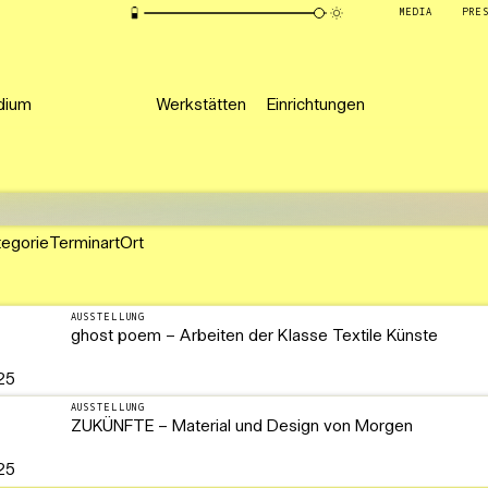
MEDIA
PRE
dium
Werkstätten
Einrichtungen
tegorie
Terminart
Ort
AUSSTELLUNG
ghost poem – Arbeiten der Klasse Textile Künste
25
AUSSTELLUNG
ZUKÜNFTE – Material und Design von Morgen
25