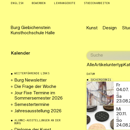
ENGLISH
BEWERBEN
LEHRANGEBOTE
STUDIENARBEITEN
Burg
Giebichenstein
Kunst
Design
Stu
Kunsthochschule
Halle
Kalender
Alle
Artikeluntertyp
Ka
WEITERFÜHRENDE LINKS
DATUM
Burg Newsletter
SUCHERGEBNIS
24.08.2025
Fr
Die Frage der Woche
04.07.
Jour Fixe Termine im
–
Sa
Sommersemester 2026
23.08.
Semestertermine
Mi
Jahresausstellung 2026
20.11.
–
So
ALUMNI-AUSSTELLUNGEN AN DER
BURG
24.08.