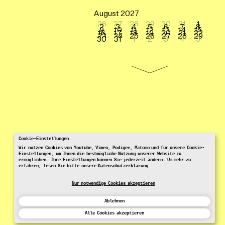
August 2027
26
27
28
29
30
31
1
2
3
4
5
6
7
8
9
10
11
12
13
14
15
16
17
18
19
20
21
22
23
24
25
26
27
28
29
30
31
1
2
3
4
5
Cookie-Einstellungen
Wir nutzen Cookies von Youtube, Vimeo, Podigee, Matomo und für unsere Cookie-
Einstellungen, um Ihnen die bestmögliche Nutzung unserer Website zu
ermöglichen. Ihre Einstellungen können Sie jederzeit ändern. Um mehr zu
erfahren, lesen Sie bitte unsere
Datenschutzerklärung
.
Nur notwendige Cookies akzeptieren
Ablehnen
Alle Cookies akzeptieren