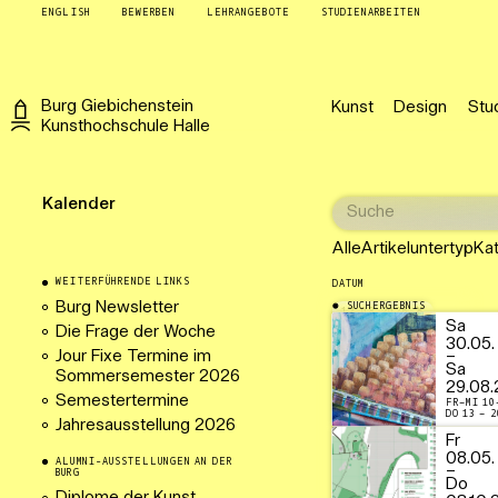
ENGLISH
BEWERBEN
LEHRANGEBOTE
STUDIENARBEITEN
Burg
Giebichenstein
Kunst
Design
Stu
Kunsthochschule
Halle
Kalender
Alle
Artikeluntertyp
Ka
WEITERFÜHRENDE LINKS
DATUM
Burg Newsletter
SUCHERGEBNIS
12.08.2026
Sa
Die Frage der Woche
30.05.
Jour Fixe Termine im
–
Sa
Sommersemester 2026
29.08.
Semestertermine
FR–MI 10
DO 13 – 2
Jahresausstellung 2026
Fr
08.05.
ALUMNI-AUSSTELLUNGEN AN DER
–
BURG
Do