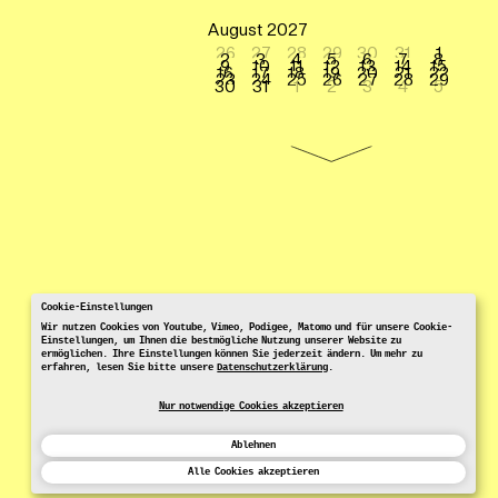
August 2027
26
27
28
29
30
31
1
2
3
4
5
6
7
8
9
10
11
12
13
14
15
16
17
18
19
20
21
22
23
24
25
26
27
28
29
30
31
1
2
3
4
5
Cookie-Einstellungen
Wir nutzen Cookies von Youtube, Vimeo, Podigee, Matomo und für unsere Cookie-
Einstellungen, um Ihnen die bestmögliche Nutzung unserer Website zu
ermöglichen. Ihre Einstellungen können Sie jederzeit ändern. Um mehr zu
erfahren, lesen Sie bitte unsere
Datenschutzerklärung
.
Nur notwendige Cookies akzeptieren
Ablehnen
Alle Cookies akzeptieren