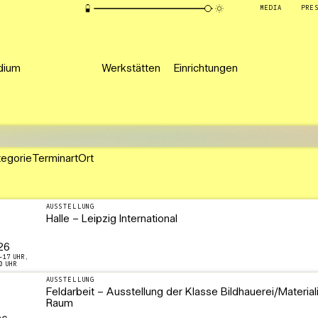
MEDIA
PRE
dium
Werkstätten
Einrichtungen
tegorie
Terminart
Ort
AUSSTELLUNG
Halle – Leipzig International
26
–17 UHR,
0 UHR
AUSSTELLUNG
Feldarbeit – Ausstellung der Klasse Bildhauerei/Material
Raum