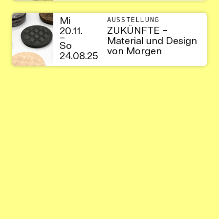
Mi
AUSSTELLUNG
ZUKÜNFTE –
20.11.
–
Material und Design
So
von Morgen
24.08.25