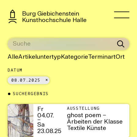
Burg Giebichenstein
Kunsthochschule Halle
Alle
Artikeluntertyp
Kategorie
Terminart
Ort
DATUM
08.07.2025
SUCHERGEBNIS
Fr
AUSSTELLUNG
ghost poem –
04.07.
–
Arbeiten der Klasse
Sa
Textile Künste
23.08.25