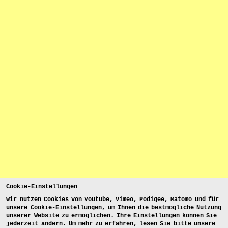
Cookie-Einstellungen
Wir nutzen Cookies von Youtube, Vimeo, Podigee, Matomo und für
unsere Cookie-Einstellungen, um Ihnen die bestmögliche Nutzung
unserer Website zu ermöglichen. Ihre Einstellungen können Sie
jederzeit ändern. Um mehr zu erfahren, lesen Sie bitte unsere