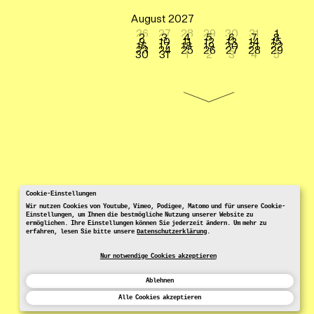
August 2027
26
27
28
29
30
31
1
2
3
4
5
6
7
8
9
10
11
12
13
14
15
16
17
18
19
20
21
22
23
24
25
26
27
28
29
30
31
1
2
3
4
5
Cookie-Einstellungen
Wir nutzen Cookies von Youtube, Vimeo, Podigee, Matomo und für unsere Cookie-
Einstellungen, um Ihnen die bestmögliche Nutzung unserer Website zu
ermöglichen. Ihre Einstellungen können Sie jederzeit ändern. Um mehr zu
erfahren, lesen Sie bitte unsere
Datenschutzerklärung
.
Nur notwendige Cookies akzeptieren
Ablehnen
Alle Cookies akzeptieren