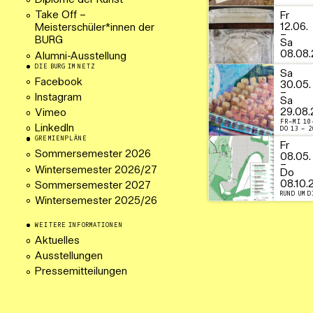
Diplome der Kunst
Fr
Take Off –
12.06.
Meisterschüler*innen der
–
BURG
Sa
08.08.
Alumni-Ausstellung
DIE BURG IM NETZ
Sa
Facebook
30.05.
–
Instagram
Sa
29.08.
Vimeo
FR–MI 10
LinkedIn
DO 13 – 2
GREMIENPLÄNE
Fr
Sommersemester 2026
08.05.
–
Wintersemester 2026/27
Do
08.10.
Sommersemester 2027
RUND UM D
Wintersemester 2025/26
WEITERE INFORMATIONEN
Aktuelles
Ausstellungen
Pressemitteilungen