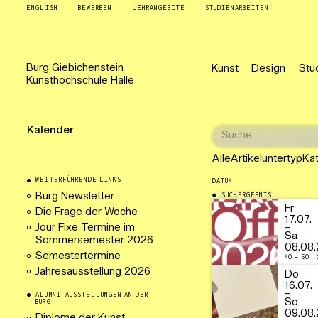
ENGLISH
BEWERBEN
LEHRANGEBOTE
STUDIENARBEITEN
Burg
Giebichenstein
Kunst
Design
Stu
Kunsthochschule
Halle
Kalender
Alle
Artikeluntertyp
Ka
WEITERFÜHRENDE LINKS
DATUM
Burg Newsletter
SUCHERGEBNIS
22.07.2026
Fr
Die Frage der Woche
17.07.
Jour Fixe Termine im
–
Sa
Sommersemester 2026
08.08.
Semestertermine
MO – SO, 
Jahresausstellung 2026
Do
16.07.
–
ALUMNI-AUSSTELLUNGEN AN DER
So
BURG
09.08.