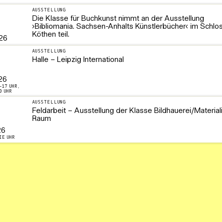
AUSSTELLUNG
Die Klasse für Buchkunst nimmt an der Ausstellung
›Bibliomania. Sachsen-Anhalts Künstlerbücher‹ im Schlo
Köthen teil.
26
AUSSTELLUNG
Halle – Leipzig International
26
–17 UHR,
0 UHR
AUSSTELLUNG
Feldarbeit – Ausstellung der Klasse Bildhauerei/Material
Raum
26
IE UHR