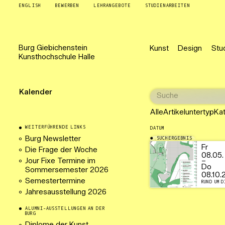
ENGLISH
BEWERBEN
LEHRANGEBOTE
STUDIENARBEITEN
Burg
Giebichenstein
Kunst
Design
Stu
Kunsthochschule
Halle
Kalender
Alle
Artikeluntertyp
Ka
WEITERFÜHRENDE LINKS
DATUM
Burg Newsletter
SUCHERGEBNIS
14.09.2026
Fr
Die Frage der Woche
08.05.
Jour Fixe Termine im
–
Do
Sommersemester 2026
08.10.
Semestertermine
RUND UM D
Jahresausstellung 2026
ALUMNI-AUSSTELLUNGEN AN DER
BURG