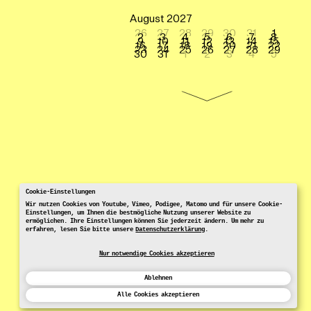
August 2027
26
27
28
29
30
31
1
2
3
4
5
6
7
8
9
10
11
12
13
14
15
16
17
18
19
20
21
22
23
24
25
26
27
28
29
30
31
1
2
3
4
5
Cookie-Einstellungen
Wir nutzen Cookies von Youtube, Vimeo, Podigee, Matomo und für unsere Cookie-
Einstellungen, um Ihnen die bestmögliche Nutzung unserer Website zu
ermöglichen. Ihre Einstellungen können Sie jederzeit ändern. Um mehr zu
erfahren, lesen Sie bitte unsere
Datenschutzerklärung
.
Nur notwendige Cookies akzeptieren
Ablehnen
Alle Cookies akzeptieren