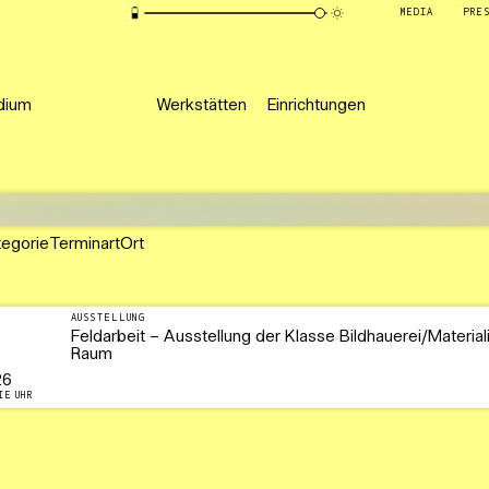
MEDIA
PRE
dium
Werkstätten
Einrichtungen
tegorie
Terminart
Ort
AUSSTELLUNG
Feldarbeit – Ausstellung der Klasse Bildhauerei/Material
Raum
26
IE UHR