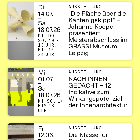
Di
AUSSTELLUNG
„Die Fläche über die
14.07.
–
Kanten gekippt“ –
Sa
Johanna Koepe
18.07.26
präsentiert
DI, DO –
Meisterabschluss im
SO: 10 –
18 UHR,
GRASSI Museum
MI: 10 –
Leipzig
20 UHR
Mi
AUSSTELLUNG
NACH INNEN
01.07.
–
GEDACHT – 12
Sa
Indikative zum
18.07.26
Wirkungspotenzial
MI–SO, 14
der Innenarchitektur
BIS 18
UHR
Fr
AUSSTELLUNG
Die Klasse für
12.06.