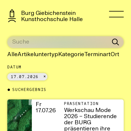
Burg Giebichenstein
Kunsthochschule Halle
Alle
Artikeluntertyp
Kategorie
Terminart
Ort
DATUM
17.07.2026
SUCHERGEBNIS
Fr
PRÄSENTATION
Werkschau Mode
17.07.26
2026 – Studierende
der BURG
präsentieren ihre