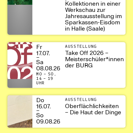
Kollektionen in einer
Werkschau zur
Jahresausstellung im
Sparkassen-Eisdom
in Halle (Saale)
Fr
AUSSTELLUNG
Take Off 2026 –
17.07.
–
Meisterschüler*innen
Sa
der BURG
08.08.26
MO – SO,
14 – 19
UHR
Do
AUSSTELLUNG
Oberflächlichkeiten
16.07.
–
– Die Haut der Dinge
So
09.08.26