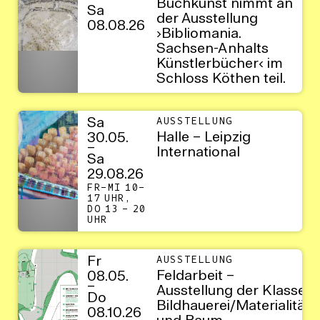
–
Buchkunst nimmt an
Sa
der Ausstellung
08.08.26
›Bibliomania.
Sachsen-Anhalts
Künstlerbücher‹ im
Schloss Köthen teil.
Sa
AUSSTELLUNG
Halle – Leipzig
30.05.
–
International
Sa
29.08.26
FR–MI 10–
17 UHR,
DO 13 – 20
UHR
Fr
AUSSTELLUNG
Feldarbeit –
08.05.
–
Ausstellung der Klasse
Do
Bildhauerei/Materialität
08.10.26