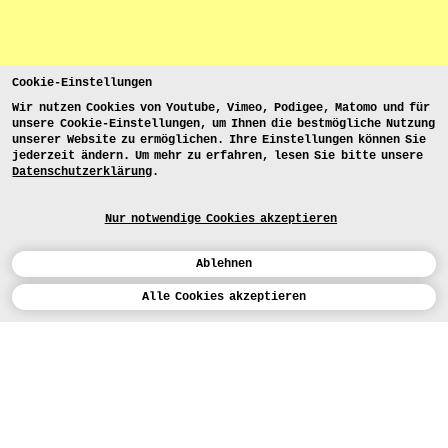
Cookie-Einstellungen
Wir nutzen Cookies von Youtube, Vimeo, Podigee, Matomo und für
unsere Cookie-Einstellungen, um Ihnen die bestmögliche Nutzung
unserer Website zu ermöglichen. Ihre Einstellungen können Sie
jederzeit ändern. Um mehr zu erfahren, lesen Sie bitte unsere
Datenschutzerklärung
.
Nur notwendige Cookies akzeptieren
Ablehnen
Kalender
Alle Cookies akzeptieren
ENGLISH
Kunst
INSTAGRAM
VIMEO
LINKEDIN
BEWERBEN
Design
LEHRANGEBOTE
Studium
FACEBOOK