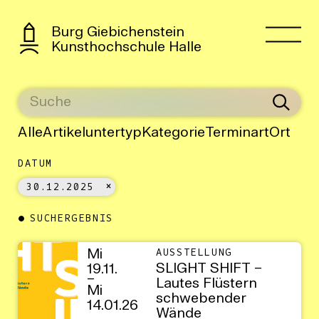
Burg Giebichenstein
Kunsthochschule Halle
Alle
Artikeluntertyp
Kategorie
Terminart
Ort
DATUM
30.12.2025
SUCHERGEBNIS
Mi
AUSSTELLUNG
SLIGHT SHIFT –
19.11.
–
Lautes Flüstern
Mi
schwebender
14.01.26
Wände