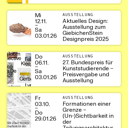
Mi
AUSSTELLUNG
Aktuelles Design:
12.11.
–
Ausstellung zum
Sa
GiebichenStein
03.01.26
Designpreis 2025
Do
AUSSTELLUNG
27. Bundespreis für
06.11.
–
Kunststudierende –
Sa
Preisvergabe und
03.01.26
Ausstellung
Fr
AUSSTELLUNG
Formationen einer
03.10.
–
Grenze –
Do
(Un-)Sichtbarkeit in
29.01.26
der