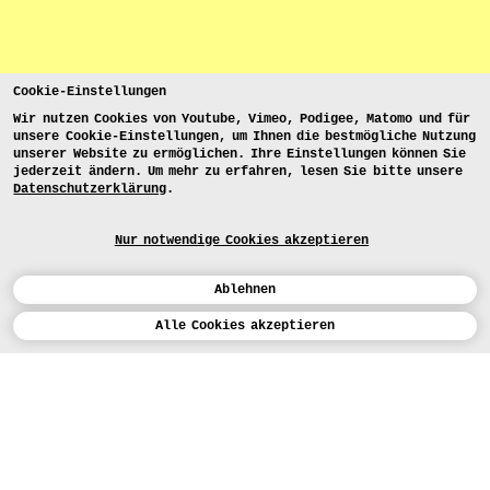
Cookie-Einstellungen
Wir nutzen Cookies von Youtube, Vimeo, Podigee, Matomo und für
unsere Cookie-Einstellungen, um Ihnen die bestmögliche Nutzung
unserer Website zu ermöglichen. Ihre Einstellungen können Sie
jederzeit ändern. Um mehr zu erfahren, lesen Sie bitte unsere
Datenschutzerklärung
.
Nur notwendige Cookies akzeptieren
Ablehnen
Kalender
Alle Cookies akzeptieren
ENGLISH
Kunst
INSTAGRAM
VIMEO
LINKEDIN
BEWERBEN
Design
LEHRANGEBOTE
Studium
FACEBOOK